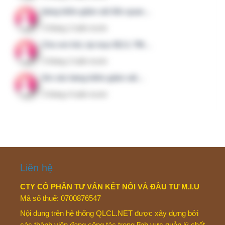
Facebook Group
83TieuChi.CLBV – Nhóm mở
CLBV Member – Chỉ dành cho thành viên
©
2026
QLCL.NET – Quản lý chất lượng & An toàn người bệnh.