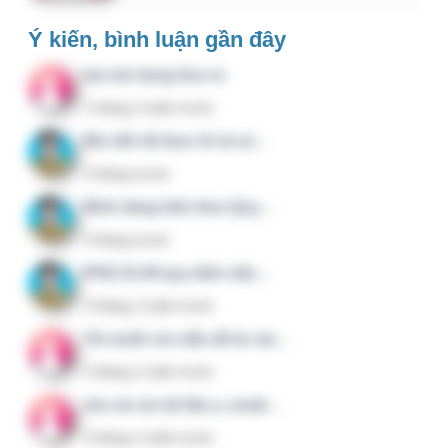
Hệ sinh thái
QuanTriBenhVien.Vn
:
KHTH.VN
;
CNTT.IT
;
DieuDuong.Info
;
KSNK.VN
;
QLCL.NET
;
QSHE.VN
;
CongVan.Net
;
HI.AI.VN
; ...
Các website trong hệ sinh thái không trực thuộc Bộ Y tế
hay bất kỳ cơ quan quản lý nhà nước nào, được xây
dựng độc lập bởi những thành viên trực tiếp làm trong
lĩnh vực liên quan.
Menu nhanh
Giới thiệu
Dịch vụ
Liên hệ
Chính sách bảo mật
Kết nối với chúng tôi