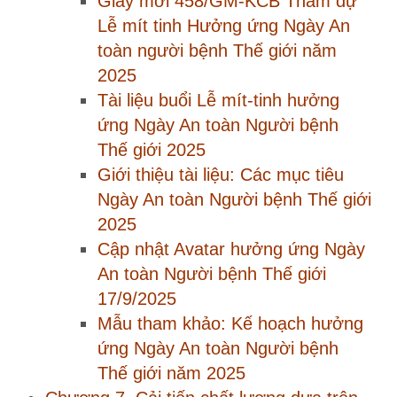
Bài 54. Đo lường hiệu quả can thiệp
Bài 55. Chuẩn hóa và duy trì cải tiến
Chương 8. Phân tích tình huống thực tế
Chương 9. Bộ công cụ triển khai An toàn
người bệnh
Chào thành viên mới
pqvu1… 08193… Gói CN1
uyenn… 03273… Gói CN1
giang… 09867… Gói CN1
pkdkv… 03828… Gói CN1
hoisu… 09681… Gói CN1
thotr… 09344… Gói CN1
Xem nhanh
Góp ý tài liệu: Quy trình kiểm