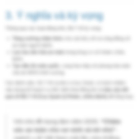
bệnh.
Tạo dấu ấn toàn quốc
, cùng hòa nhịp với phong trào toàn
cầu do WHO khởi xướng.
Các bệnh viện, Sở Y tế và đơn vị trực thuộc có trách nhiệm
xây dựng kế hoạch cụ thể, triển khai đồng bộ và
báo cáo kết
quả về Bộ Y tế (Cục Quản lý Khám, chữa bệnh)
để tổng hợp.
Với chủ đề trọng tâm năm 2025,
“Chăm
sóc an toàn cho sơ sinh và trẻ nhỏ”
,
ngành y tế Việt Nam một lần nữa khẳng
định quyết tâm đồng hành cùng thế giới
trong nỗ lực
xây dựng hệ thống y tế an
toàn, nhân văn, hướng tới người bệnh
.
Đăng nhập
để gửi ý kiến