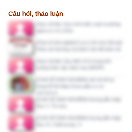
3 tháng 2 tuần trước
Xin các bảng kiểm giám sát…
3 tháng 4 tuần trước
Liên hệ
CTY CỔ PHẦN TƯ VẤN KẾT NỐI VÀ ĐẦU TƯ M.I.U
Mã số thuế: 0700876547
Nội dung trên hệ thống QLCL.NET được xây dựng bởi
các thành viên đang công tác trong lĩnh vực quản lý chất
lượng, y tế và CNTT.
Email:
1@clbv.vn
Điện thoại:
088 65 000 56