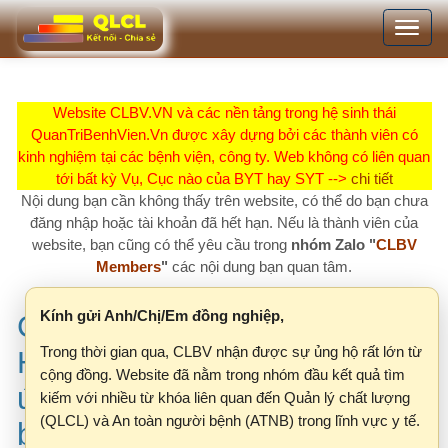
Nhảy
Toggle
đến
navigation
nội
dung
Website CLBV.VN và các nền tảng trong hệ sinh thái
QuanTriBenhVien.Vn được xây dựng bởi các thành viên có
kinh nghiệm tại các bệnh viện, công ty. Web không có liên quan
tới bất kỳ Vụ, Cục nào của BYT hay SYT -->
chi tiết
Nội dung bạn cần không thấy trên website, có thể do bạn chưa
đăng nhập hoặc tài khoản đã hết hạn. Nếu là thành viên của
website, bạn cũng có thể yêu cầu trong
nhóm Zalo "
CLBV
Members
"
các nội dung bạn quan tâm.
Kính gửi Anh/Chị/Em đồng nghiệp,
Công văn 6203/BYT-KCB V/v
Trong thời gian qua, CLBV nhận được sự ủng hộ rất lớn từ
Hướng dẫn hoạt động hưởng
cộng đồng. Website đã nằm trong nhóm đầu kết quả tìm
ứng “Ngày An toàn người
kiếm với nhiều từ khóa liên quan đến Quản lý chất lượng
(QLCL) và An toàn người bệnh (ATNB) trong lĩnh vực y tế.
bệnh Thế giới” 17/9/2025
Tuy nhiên, khi lượng truy cập ngày càng tăng, Công ty
M.I.U nhận thấy một số vấn đề cần được điều chỉnh để