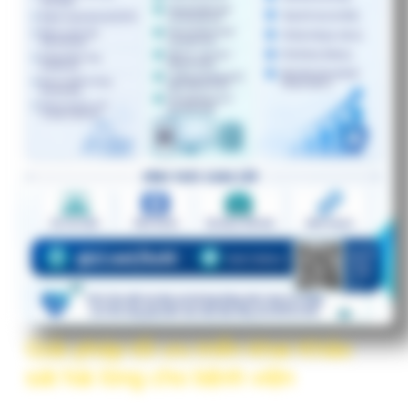
sát hài lòng cho bệnh viện
Bài nổi bật
Giải pháp tối ưu triển khai Khảo sát hài
#1
lòng cho bệnh viện
DrVDT
Giới thiệu chuyên đề khảo sát hài lòng
#2
VHM
Thông tin văn bản, tài liệu
Ban hành: Bộ Y tế
Mã số: 6203/BYT-KCB