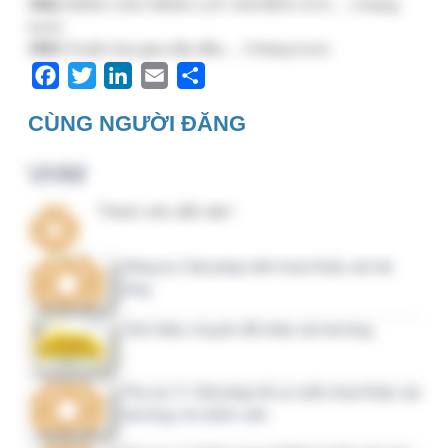
Câu hỏi, thảo luận
Góp ý tài liệu: Quy trình kiểm soát và phòng
ngừa sự cố y khoa
[Chia sẻ kinh nghiệm] Lưu ý khi xem kết quả
Khảo sát hài lòng của bệnh viện đã khảo sát
Góp ý tài liệu: Quy định xử lý trong tình
huống khẩn cấp, thảm họa (MERP)
[CHIA SẺ KINH NGHIỆM] Liên hệ hỗ trợ
trang NOVA https://nova.qlbv.vn và
cdc.kcb.vn
[CHIA SẺ KINH NGHIỆM] Hướng dẫn nhập
Mục V. Tổ chức
[CHIA SẺ KINH NGHIỆM] Hướng dẫn nhập
Mục IX. Chất lượng I, II
Ý kiến, bình luận gần đây