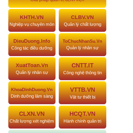
#968
Sáng kiến xây dựng góc truyền…
2 tháng trước
#967
Phân tích và so sánh hiệu quả…
2 tháng trước
#964
NÂNG CAO NĂNG LỰC NGHIÊN CỨU…
2 tháng
trước
#963
NÂNG CAO NĂNG LỰC NGHIÊN CỨU…
2 tháng
trước
#955
Chuẩn hóa giao tiếp điều…
3 tháng trước
Facebook
Twitter
LinkedIn
Email
Share
CÙNG NGƯỜI ĐĂNG
VHM
"Thành viên diễn đàn"
Đăng ký Giải pháp triển khai Khảo sát hài
lòng
Giới thiệu chuyên đề khảo sát hài lòng
Phụ lục 5. Giải pháp tối ưu triển khai Khảo sát