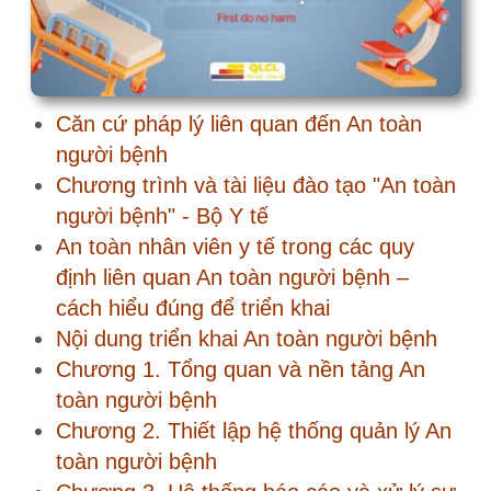
Chương 5. An toàn nhân viên y tế
Chương 6. Giám sát và đánh giá An toàn
người bệnh
Ngày An toàn Người bệnh Thế giới –
17/9
Ngày An toàn Người bệnh Thế giới
2025 – “Chăm sóc an toàn cho sơ
sinh và trẻ nhỏ”
Công văn 6203/BYT-KCB V/v
Hướng dẫn hoạt động hưởng
ứng “Ngày An toàn người bệnh
Thế giới” 17/9/2025
Giấy mời 458/GM-KCB Tham dự
Lễ mít tinh Hưởng ứng Ngày An
toàn người bệnh Thế giới năm
2025
Tài liệu buổi Lễ mít-tinh hưởng