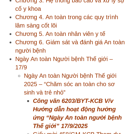
ứng Ngày An toàn Người bệnh
Thế giới 2025
Giới thiệu tài liệu: Các mục tiêu
Ngày An toàn Người bệnh Thế giới
2025
Cập nhật Avatar hưởng ứng Ngày
An toàn Người bệnh Thế giới
17/9/2025
Mẫu tham khảo: Kế hoạch hưởng
ứng Ngày An toàn Người bệnh
Thế giới năm 2025
Chương 7. Cải tiến chất lượng dựa trên
An toàn người bệnh
Bài 51. Áp dụng PDCA trong An toàn
người bệnh
Bài 52. Ứng dụng Lean, 5S giảm sai sót
Bài 53. Xây dựng dự án cải tiến An toàn
người bệnh