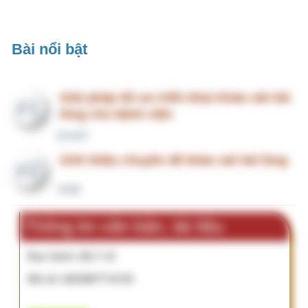
Đang hiệu lực
Ngày ban hành:
15/09/2025
Ngày hiệu lực:
15/09/2025
Tài liệu đính kèm không khả dụng vì:
+ Người đăng chưa đính kèm
+ Hoặc đây là tài liệu có bản quyền bạn cần mua từ nhà
xuất bản
+ Hoặc chỉ dành cho
thành viên
An toàn người bệnh và nhân viên y tế