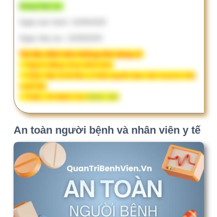
Căn cứ pháp lý liên quan đến An toàn
người bệnh
Chương trình và tài liệu đào tạo "An toàn
người bệnh" - Bộ Y tế
An toàn nhân viên y tế trong các quy
định liên quan An toàn người bệnh –
cách hiểu đúng để triển khai
Nội dung triển khai An toàn người bệnh
Chương 1. Tổng quan và nền tảng An
toàn người bệnh
Chương 2. Thiết lập hệ thống quản lý An
toàn người bệnh
Chương 3. Hệ thống báo cáo và xử lý sự
cố y khoa
Chương 4. An toàn trong các quy trình
lâm sàng cốt lõi