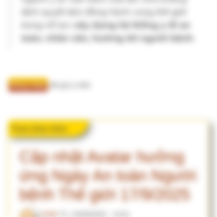
Tham khảo thêm
Cập nhật Avatar hưởng
ứng Ngày An toàn Người
bệnh Thế giới 17/9/2025
VHM
T2, 15/09/2025 - 14:51