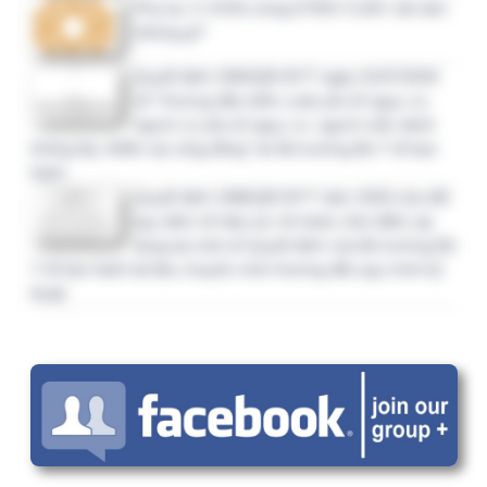
bai viet dung thuc te
1 tháng 3 tuần trước
Bài viết rất thực tế và có…
3 tháng trước
Mình đang hiểu theo Quy…
3 tháng trước
IPSG.01.00 quy định việc…
3 tháng 2 tuần trước
Tôi muốn xin mẫu đề án cải…
3 tháng 2 tuần trước
cho em xin tài liệu ạ. email…
3 tháng 2 tuần trước
bảng kiểm giám sát liên quan…
3 tháng 2 tuần trước
Cho em hỏi, tại mục B2.3, TM…