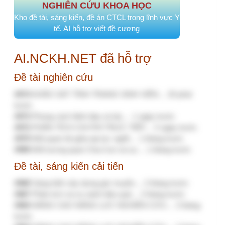
hài lòng cho bệnh viện
Phụ lục 4. KSHL trong KTĐG CLBV cần làm
những gì?
Quyết định 1983/QĐ-BYT ngày 01/07/2026
về “Hướng dẫn kiểm soát yếu tố nguy cơ,
người có yếu tố nguy cơ, người mắc bệnh
không lây nhiễm tại cộng đồng” do Bộ trưởng Bộ Y tế ban
hành
Quyết định 1986/QĐ-BYT năm 2026 sửa đổi
quy định về hiệu lực thi hành, thời điểm áp
dụng tại một số Quyết định của Bộ trưởng Bộ
Y tế ban hành tài liệu chuyên môn Hướng dẫn quy trình kỹ
thuật