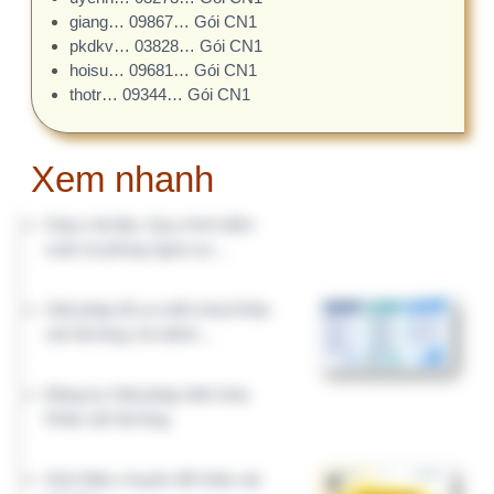
Quyết định 1983/QĐ-BYT ngày
01/07/2026 về “Hướng dẫn…
HỆ SINH THÁI QUẢN TRỊ BỆNH VIỆN
Giải pháp quản trị bệnh viện
KHTH.VN
CLBV.VN
Nghiệp vụ chuyên môn
Quản lý chất lượng
DieuDuong.Info
ToChucNhanSu.Vn
Quản lý nhân sự
Công tác điều dưỡng
XuatToan.Vn
CNTT.IT
Quản lý nhân sự
Công nghệ thông tin
VTTB.VN
KhoaDinhDuong.Vn