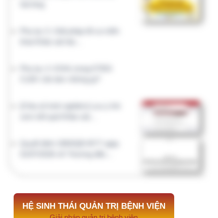
Dinh dưỡng lâm sàng
Vật tư thiết bị
CLXN.VN
HCQT.VN
Chất lượng xét nghiệm
Hành chính quản trị
NGHIÊN CỨU KHOA HỌC
Kho đề tài, sáng kiến, đề án CTCL trong lĩnh vực Y
tế. AI hỗ trợ viết đề cương
AI.NCKH.NET đã hỗ trợ
Đề tài nghiên cứu
#974
KHẢO SÁT TÌNH TRẠNG SINH VIÊN…
20 phút
trước
#973
Phong cách lãnh đạo và tác…
1 ngày trước
#972
PHÂN TÍCH CHI PHÍ TRỰC TIẾP…
5 ngày trước
#970
Mối quan hệ giữa áp lực nghề…
1 tháng trước
#969
Mối tương quan Cha-Con và sự…
1 tháng trước
Đề tài, sáng kiến cải tiến