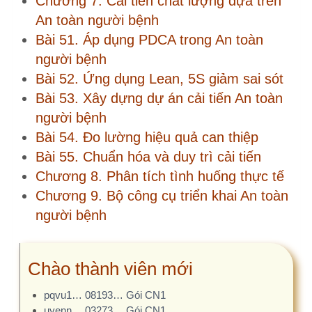
soát và phòng ngừa sự…
Giải pháp tối ưu triển khai Khảo
sát hài lòng cho bệnh…
Đăng ký Giải pháp triển khai
Khảo sát hài lòng
Giới thiệu chuyên đề khảo sát
hài lòng
Phụ lục 5. Giải pháp tối ưu triển
khai Khảo sát hài…
Phụ lục 4. KSHL trong KTĐG
CLBV cần làm những gì?
[Chia sẻ kinh nghiệm] Lưu ý khi
xem kết quả Khảo sát…