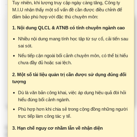
đảm bảo phù hợp với đặc thù chuyên môn:
1. Nội dung QLCL & ATNB có tính chuyên ngành cao
Nhiều nội dung mang tính học tập từ sự cố, cải tiến sau
sai sót.
Nếu tiếp cận ngoài bối cảnh chuyên môn, có thể bị hiểu
chưa đầy đủ hoặc sai lệch.
2. Một số tài liệu quản trị cần được sử dụng đúng đối
tượng
Dù là văn bản công khai, việc áp dụng hiệu quả đòi hỏi
hiểu đúng bối cảnh ngành.
Phù hợp hơn khi chia sẻ trong cộng đồng những người
trực tiếp làm công tác y tế.
Ngày 17/9 hàng năm được Tổ chức Y tế Thế giới (WHO) chọn
3. Hạn chế nguy cơ nhầm lẫn về nhận diện
là
Ngày An toàn Người bệnh Thế giới
. Năm 2025, với chủ đề
Tên miền clbv.vn có thể gây hiểu nhầm với các hệ
“Chăm sóc an toàn cho sơ sinh và trẻ nhỏ” (Safe care for
thống chính thức của Bộ Y tế.
every newborn and every child)
, Bộ Y tế đã ban hành công
văn chỉ đạo các bệnh viện và Sở Y tế trên toàn quốc triển khai
Việc làm rõ và chuẩn hóa nhận diện là cần thiết.
nhiều hoạt động thiết thực nhằm lan tỏa thông điệp
“An toàn từ