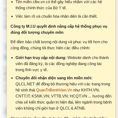
Công ty M.I.U quyết định nâng cấp hệ thống phục vụ
lúc chào đời!”
.
đúng đối tượng chuyên môn
Để đảm bảo chất lượng nội dung và phục vụ tốt hơn cho
1. Thời gian và phạm vi triển
cộng đồng, chúng tôi thực hiện các điều chỉnh:
khai
Giới hạn truy cập nội dung:
Website dành cho thành
viên đã đăng ký, là các đồng nghiệp đang công tác
Các hoạt động hưởng ứng được tổ chức từ
15/9/2025 đến
trong lĩnh vực y tế.
30/9/2025
tại tất cả bệnh viện trực thuộc Bộ Y tế, Sở Y tế
Chuyển đổi nhận diện sang tên miền mới:
tỉnh/thành phố và y tế các Bộ, ngành. Đây là khoảng thời gian
QLCL.NET để đồng bộ thương hiệu với các trang trong
cao điểm nhằm huy động sự vào cuộc đồng bộ của hệ thống y
hệ sinh thái
QuanTriBenhVien.Vn
như KHTH.VN;
tế cả nước.
CNTT.IT; KSNK.VN; VTTB.VN; HCQT.VN ... hướng đến
chia sẻ kiến thức quản trị hiện đại, liên ngành trong bệnh
viện không chỉ giới hạn ở QLCL & ATNB.
2. Các hoạt động trọng tâm
Chúng tôi tin rằng đây là bước điều chỉnh cần thiết nhằm:
Theo hướng dẫn của Bộ Y tế, các đơn vị sẽ triển khai nhiều
hình thức phong phú, trong đó nhấn mạnh:
Bảo vệ giá trị chuyên môn của nội dung.
Chiếu sáng màu cam
tại các di tích văn hóa, khu vực công
Đảm bảo thông tin được sử dụng đúng đối tượng, đúng
cộng, đài phun nước – biểu tượng toàn cầu cho phong trào
bối cảnh.
an toàn người bệnh.
Xây dựng cộng đồng chia sẻ chất lượng, hiệu quả.