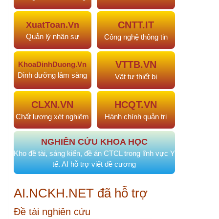
Đề tài, sáng kiến cải tiến
#968
Sáng kiến xây dựng góc truyền…
2 tháng trước
#967
Phân tích và so sánh hiệu quả…
2 tháng trước
#964
NÂNG CAO NĂNG LỰC NGHIÊN CỨU…
2 tháng
trước
#963
NÂNG CAO NĂNG LỰC NGHIÊN CỨU…
2 tháng
trước
#955
Chuẩn hóa giao tiếp điều…
3 tháng trước
Câu hỏi, thảo luận
Góp ý tài liệu: Quy trình kiểm soát và phòng
ngừa sự cố y khoa