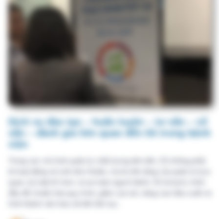
vấn – đánh giá liên quan đến 5S trong bệnh
viện
Trong các mô hình quản lý chất lượng tiên tiến, 5S không phải
là hoạt động vệ sinh đơn thuần, mà là nền tảng của quản trị trực
quan, kỷ luật tổ chức và an toàn người bệnh. 5S là bước khởi
đầu để chuẩn hóa quy trình, giảm sai sót, nâng cao hiệu suất và
hình thành văn hóa cải tiến liên tục.
VHM