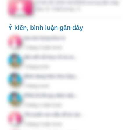
Liên hệ
CTY CỔ PHẦN TƯ VẤN KẾT NỐI VÀ ĐẦU TƯ M.I.U
Mã số thuế: 0700876547
Nội dung trên hệ thống QLCL.NET được xây dựng bởi
các thành viên đang công tác trong lĩnh vực quản lý chất
lượng, y tế và CNTT.
Email:
1@clbv.vn
Điện thoại:
088 65 000 56
Hệ sinh thái
QuanTriBenhVien.Vn
:
KHTH.VN
;
CNTT.IT
;
DieuDuong.Info
;
KSNK.VN
;
QLCL.NET
;
QSHE.VN
;
CongVan.Net
;
HI.AI.VN
; ...
Các website trong hệ sinh thái không trực thuộc Bộ Y tế