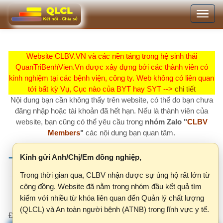
Nhảy
Toggle
đến
navigation
nội
dung
Website CLBV.VN và các nền tảng trong hệ sinh thái
QuanTriBenhVien.Vn được xây dựng bởi các thành viên có
kinh nghiệm tại các bệnh viện, công ty. Web không có liên quan
tới bất kỳ Vụ, Cục nào của BYT hay SYT -->
chi tiết
Nội dung bạn cần không thấy trên website, có thể do bạn chưa
đăng nhập hoặc tài khoản đã hết hạn. Nếu là thành viên của
website, bạn cũng có thể yêu cầu trong
nhóm Zalo "
CLBV
Members
"
các nội dung bạn quan tâm.
Kính gửi Anh/Chị/Em đồng nghiệp,
Thông tin dịch vụ
Trong thời gian qua, CLBV nhận được sự ủng hộ rất lớn từ
cộng đồng. Website đã nằm trong nhóm đầu kết quả tìm
Tra cứu thông tin đăng ký
Click vào đây
kiếm với nhiều từ khóa liên quan đến Quản lý chất lượng
(QLCL) và An toàn người bệnh (ATNB) trong lĩnh vực y tế.
Đang hiển thị 1-7/
7
Tuy nhiên, khi lượng truy cập ngày càng tăng, Công ty
M.I.U nhận thấy một số vấn đề cần được điều chỉnh để