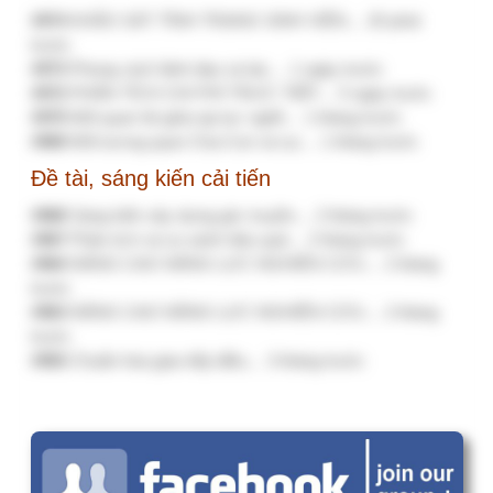
[Chia sẻ kinh nghiệm] Lưu ý khi xem kết quả
Khảo sát hài lòng của bệnh viện đã khảo sát
Góp ý tài liệu: Quy định xử lý trong tình
huống khẩn cấp, thảm họa (MERP)
[CHIA SẺ KINH NGHIỆM] Liên hệ hỗ trợ
trang NOVA https://nova.qlbv.vn và
cdc.kcb.vn
[CHIA SẺ KINH NGHIỆM] Hướng dẫn nhập
Mục V. Tổ chức
[CHIA SẺ KINH NGHIỆM] Hướng dẫn nhập
Mục IX. Chất lượng I, II
Ý kiến, bình luận gần đây
bai viet dung thuc te
1 tháng 3 tuần trước
Bài viết rất thực tế và có…