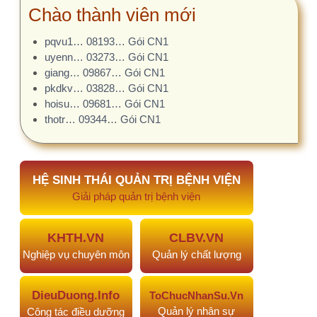
VTTB.VN
KhoaDinhDuong.Vn
Dinh dưỡng lâm sàng
Vật tư thiết bị
CLXN.VN
HCQT.VN
Chất lượng xét nghiệm
Hành chính quản trị
NGHIÊN CỨU KHOA HỌC
Kho đề tài, sáng kiến, đề án CTCL trong lĩnh vực Y
tế. AI hỗ trợ viết đề cương
AI.NCKH.NET đã hỗ trợ
Đề tài nghiên cứu
#974
KHẢO SÁT TÌNH TRẠNG SINH VIÊN…
20 phút
trước
#973
Phong cách lãnh đạo và tác…
1 ngày trước
#972
PHÂN TÍCH CHI PHÍ TRỰC TIẾP…
5 ngày trước
#970
Mối quan hệ giữa áp lực nghề…
1 tháng trước
#969
Mối tương quan Cha-Con và sự…
1 tháng trước