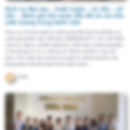
được nhìn nhận như một dự án quản lý chất lượng thực thụ,
không phải một bản thuyết minh hành chính.
VHM
Dịch vụ đào tạo – huấn luyện – tư vấn – cố
vấn – đánh giá liên quan đến Lean Six
Sigma trong bệnh viện