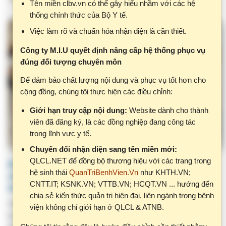
Công ty M.I.U quyết định nâng cấp hệ thống phục vụ
đúng đối tượng chuyên môn
Để đảm bảo chất lượng nội dung và phục vụ tốt hơn cho
cộng đồng, chúng tôi thực hiện các điều chỉnh:
Giới hạn truy cập nội dung:
Website dành cho thành
viên đã đăng ký, là các đồng nghiệp đang công tác
trong lĩnh vực y tế.
Chuyển đổi nhận diện sang tên miền mới:
QLCL.NET để đồng bộ thương hiệu với các trang trong
Dịch vụ đào tạo – huấn luyện – tư vấn – cố
hệ sinh thái
QuanTriBenhVien.Vn
như KHTH.VN;
vấn – đánh giá liên quan đến ISO 9001
CNTT.IT; KSNK.VN; VTTB.VN; HCQT.VN ... hướng đến
trong bệnh viện
chia sẻ kiến thức quản trị hiện đại, liên ngành trong bệnh
Theo cách tiếp cận quản trị hiện đại, ISO 9001 không phải là
viện không chỉ giới hạn ở QLCL & ATNB.
mục tiêu để đạt chứng nhận, mà là một hệ thống quản lý giúp tổ
Chúng tôi tin rằng đây là bước điều chỉnh cần thiết nhằm:
chức vận hành ổn định, kiểm soát rủi ro và cải tiến liên tục. Đối
với bệnh viện, ISO 9001 đóng vai trò là “khung xương sống”
Bảo vệ giá trị chuyên môn của nội dung.
cho toàn bộ hoạt động quản trị, hỗ trợ triển khai hiệu quả các
chương trình chất lượng như Bộ tiêu chí CLBV 6858/QĐ-BYT,
Đảm bảo thông tin được sử dụng đúng đối tượng, đúng
JCI, Lean, 5S và chuyển đổi số.
bối cảnh.
Xây dựng cộng đồng chia sẻ chất lượng, hiệu quả.
VHM