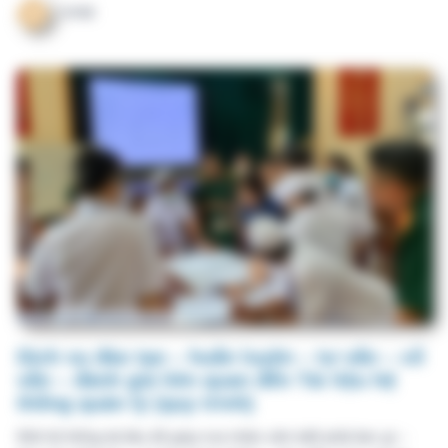
Dịch vụ đào tạo – huấn luyện – tư vấn – cố
vấn – đánh giá liên quan đến Tài liệu hệ
thống quản lý (quy trình)
Một hệ thống tài liệu tốt giúp mọi nhân viên biết phải làm gì –
làm như thế nào – ai chịu trách nhiệm – làm đến mức nào là
đạt, đồng thời tạo nền tảng cho kiểm soát rủi ro, cải tiến liên tục
và phát triển bền vững.
VHM