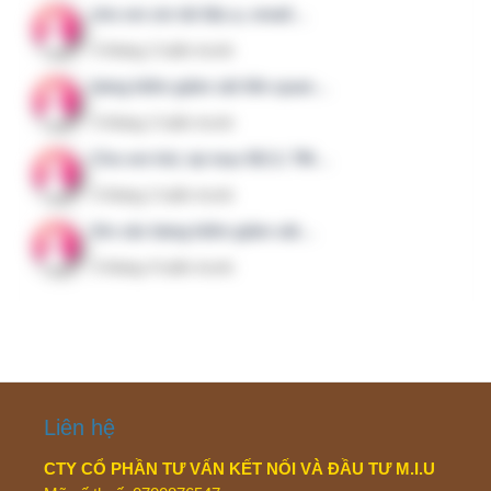
hay bất kỳ cơ quan quản lý nhà nước nào, được xây
dựng độc lập bởi những thành viên trực tiếp làm trong
lĩnh vực liên quan.
Menu nhanh
Giới thiệu
Dịch vụ
Liên hệ
Chính sách bảo mật
Kết nối với chúng tôi
Facebook Group
83TieuChi.CLBV – Nhóm mở
CLBV Member – Chỉ dành cho thành viên