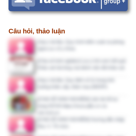
3 tháng trước
Mình đang hiểu theo Quy…
3 tháng trước
IPSG.01.00 quy định việc…
3 tháng 1 tuần trước
Tôi muốn xin mẫu đề án cải…
3 tháng 2 tuần trước
cho em xin tài liệu ạ. email…
3 tháng 2 tuần trước
bảng kiểm giám sát liên quan…
3 tháng 2 tuần trước
Cho em hỏi, tại mục B2.3, TM…
3 tháng 2 tuần trước
Xin các bảng kiểm giám sát…
3 tháng 4 tuần trước