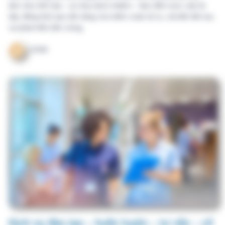
Dịch vụ đào tạo – huấn luyện – tư vấn – cố
vấn – đánh giá liên quan đến Giao tiếp ứng
xử trong bệnh viện
Trong nhiều năm qua, cụm từ “giao tiếp ứng xử” đã trở thành
khẩu hiệu quen thuộc trong các bệnh viện Việt Nam. Hầu hết
các khóa đào tạo đều nhấn mạnh thái độ thân thiện, sự đồng
cảm và y đức của nhân viên y tế khi phục vụ người bệnh. Đây
là nền tảng cần thiết, nhưng chưa đủ để đáp ứng yêu cầu của
các hệ thống quản lý chất lượng hiện đại.
VHM
Bài nổi bật