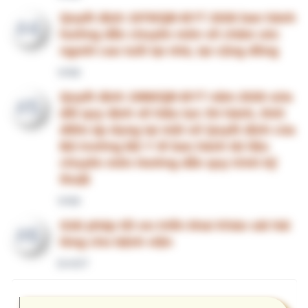
pqvu1… 08193… Gói CN1
uyenn… 03273… Gói CN1
giang… 09867… Gói CN1
pkdkv… 03828… Gói CN1
hoisu… 09681… Gói CN1
thotr… 09344… Gói CN1
HỆ SINH THÁI QUẢN TRỊ BỆNH VIỆN
Giải pháp quản trị bệnh viện
KHTH.VN
CLBV.VN
Nghiệp vụ chuyên môn
Quản lý chất lượng
DieuDuong.Info
ToChucNhanSu.Vn
Quản lý nhân sự
Công tác điều dưỡng
XuatToan.Vn
CNTT.IT
Quản lý nhân sự
Công nghệ thông tin