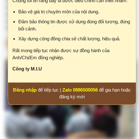
Rất mong tiếp tục nhận được sự đồng hành của
Anh/Chị/Em đồng nghiệp.
Công ty M.I.U
Đăng nhập
để tiếp tục |
Zalo 0886500056
để gia hạn hoặc
đăng ký mới
Dịch vụ đào tạo – huấn luyện – tư vấn – cố
vấn – đánh giá liên quan đến Đề án cải tiến
chất lượng trong bệnh viện
Theo các mô hình quản lý chất lượng hiện đại như Bộ tiêu chí
chất lượng bệnh viện Việt Nam (6858/QĐ-BYT), JCI, ISO 9001,
Lean Six Sigma, cải tiến phải được triển khai có phương pháp,
có đo lường và có cơ chế duy trì. Đề án cải tiến vì vậy cần