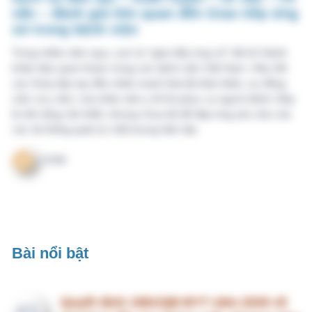
Quyết định 1981/QĐ-BYT năm 2026 về
#1
“Hướng dẫn dự phòng mắc rối loạn tâm
thần và quản lý, chăm sóc y tế, xã hội
cho người mắc rối loạn tâm thần tại
cộng đồng” do Bộ trưởng Bộ Y tế ban
hành
VHM
Quyết định 1983/QĐ-BYT ngày
#2
01/07/2026 về “Hướng dẫn kiểm soát
yếu tố nguy cơ, người có yếu tố nguy
cơ, người mắc bệnh không lây nhiễm
tại cộng đồng” do Bộ trưởng Bộ Y tế
ban hành
VHM
Quyết định 1982/QĐ-BYT 2026 hướng
#3
dẫn chuyên môn các biện pháp thực
hiện dinh dưỡng trong phòng bệnh
VHM