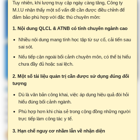
đảm bảo phù hợp với đặc thù chuyên môn:
1. Nội dung QLCL & ATNB có tính chuyên ngành cao
Nhiều nội dung mang tính học tập từ sự cố, cải tiến sau
sai sót.
Nếu tiếp cận ngoài bối cảnh chuyên môn, có thể bị hiểu
chưa đầy đủ hoặc sai lệch.
2. Một số tài liệu quản trị cần được sử dụng đúng đối
tượng
Dịch vụ đào tạo ICD-10
Dù là văn bản công khai, việc áp dụng hiệu quả đòi hỏi
Sai sót trong mã ICD-10 không chỉ ảnh hưởng đến thống kê
hiểu đúng bối cảnh ngành.
chuyên môn mà còn có thể tác động trực tiếp đến thanh toán
Phù hợp hơn khi chia sẻ trong cộng đồng những người
BHYT, quyết toán tài chính, phân tích dữ liệu và đánh giá chất
trực tiếp làm công tác y tế.
lượng bệnh viện.
3. Hạn chế nguy cơ nhầm lẫn về nhận diện
VHM
Tên miền clbv.vn có thể gây hiểu nhầm với các hệ
thống chính thức của Bộ Y tế.
Việc làm rõ và chuẩn hóa nhận diện là cần thiết.