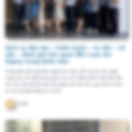
Trong bối cảnh quá tải, nguồn lực hạn chế và yêu cầu ngày
càng cao về chất lượng dịch vụ y tế, nhiều bệnh viện đối mặt
với các vấn đề kéo dài: thời gian chờ đợi lớn, quy trình rườm
rà, sai sót lặp đi lặp lại, chi ph
VHM
Dịch vụ đào tạo – huấn luyện – tư vấn – cố