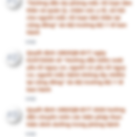
Quyết định 1976/QĐ-BYT 2026 ban hành
#4
hướng dẫn chuyên môn về chăm sóc
người cao tuổi tại nhà, tại cộng đồng
VHM
Quyết định 1986/QĐ-BYT năm 2026 sửa
#5
đổi quy định về hiệu lực thi hành, thời
điểm áp dụng tại một số Quyết định của
Bộ trưởng Bộ Y tế ban hành tài liệu
chuyên môn Hướng dẫn quy trình kỹ
thuật
VHM
Giải pháp tối ưu triển khai Khảo sát hài
#6
lòng cho bệnh viện
DrVDT
Chào thành viên mới