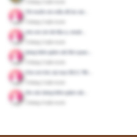
lĩnh vực liên quan.
Menu nhanh
Giới thiệu
Dịch vụ
Liên hệ
Chính sách bảo mật
Kết nối với chúng tôi
Facebook Group
83TieuChi.CLBV – Nhóm mở
CLBV Member – Chỉ dành cho thành viên