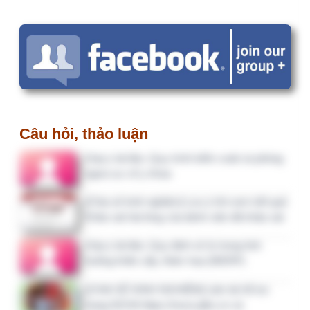
3 tháng trước
IPSG.01.00 quy định việc…
3 tháng 2 tuần trước
Tôi muốn xin mẫu đề án cải…
3 tháng 2 tuần trước
cho em xin tài liệu ạ. email…
3 tháng 2 tuần trước
bảng kiểm giám sát liên quan…
3 tháng 2 tuần trước
Cho em hỏi, tại mục B2.3, TM…
3 tháng 2 tuần trước
Xin các bảng kiểm giám sát…
3 tháng 4 tuần trước