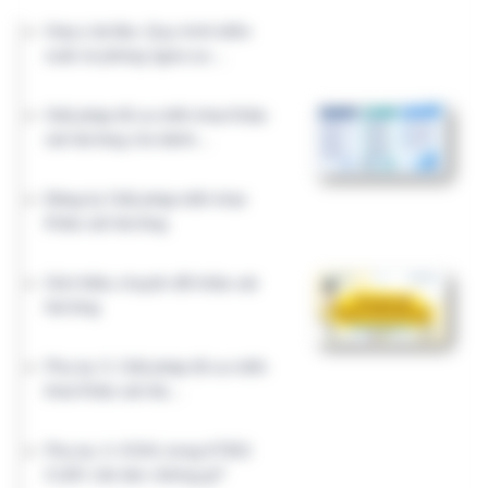
01/07/2026 về “Hướng dẫn…
HỆ SINH THÁI QUẢN TRỊ BỆNH VIỆN
Giải pháp quản trị bệnh viện
KHTH.VN
CLBV.VN
Nghiệp vụ chuyên môn
Quản lý chất lượng
DieuDuong.Info
ToChucNhanSu.Vn
Quản lý nhân sự
Công tác điều dưỡng
XuatToan.Vn
CNTT.IT
Quản lý nhân sự
Công nghệ thông tin
VTTB.VN
KhoaDinhDuong.Vn
Dinh dưỡng lâm sàng
Vật tư thiết bị