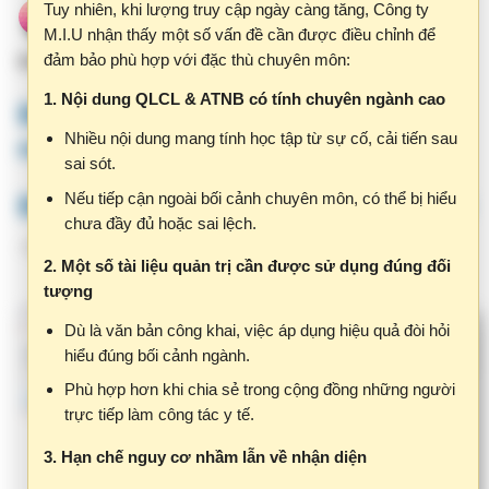
đảm bảo phù hợp với đặc thù chuyên môn:
Diễn đàn - Hỏi đáp
Hỗ trợ trang NOVA https://nova.qlbv.vn
1. Nội dung QLCL & ATNB có tính chuyên ngành cao
Bước 1: Đăng nhập tài khoản
Nhiều nội dung mang tính học tập từ sự cố, cải tiến sau
nova của bệnh viện
sai sót.
Nếu tiếp cận ngoài bối cảnh chuyên môn, có thể bị hiểu
Bước 2: Vào mục IX. Chất lượng I
chưa đầy đủ hoặc sai lệch.
- Cập nhật điểm tiêu chí chất lượng
2. Một số tài liệu quản trị cần được sử dụng đúng đối
tượng
Dù là văn bản công khai, việc áp dụng hiệu quả đòi hỏi
hiểu đúng bối cảnh ngành.
Phù hợp hơn khi chia sẻ trong cộng đồng những người
trực tiếp làm công tác y tế.
3. Hạn chế nguy cơ nhầm lẫn về nhận diện
Tên miền clbv.vn có thể gây hiểu nhầm với các hệ
thống chính thức của Bộ Y tế.
Việc làm rõ và chuẩn hóa nhận diện là cần thiết.