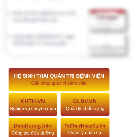
CLXN.VN
HCQT.VN
Chất lượng xét nghiệm
Hành chính quản trị
NGHIÊN CỨU KHOA HỌC
Kho đề tài, sáng kiến, đề án CTCL trong lĩnh vực Y
tế. AI hỗ trợ viết đề cương
AI.NCKH.NET đã hỗ trợ
Đề tài nghiên cứu
#974
KHẢO SÁT TÌNH TRẠNG SINH VIÊN…
20 phút
trước
#973
Phong cách lãnh đạo và tác…
1 ngày trước
#972
PHÂN TÍCH CHI PHÍ TRỰC TIẾP…
5 ngày trước
#970
Mối quan hệ giữa áp lực nghề…
1 tháng trước
#969
Mối tương quan Cha-Con và sự…
1 tháng trước
Đề tài, sáng kiến cải tiến
#968
Sáng kiến xây dựng góc truyền…
2 tháng trước
#967
Phân tích và so sánh hiệu quả…
2 tháng trước