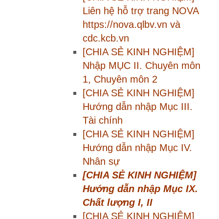
Hướng dẫn nhập Mục V. Tổ
chức
[CHIA SẺ KINH NGHIỆM] Bước
3/8. Khảo sát hài lòng người bệnh
và nhân viên y tế
[CHIA SẺ KINH NGHIỆM] Bước
4/8. Nhập điểm Bộ tiêu chuẩn chất
lượng cơ bản đối với bệnh viện
[CHIA SẺ KINH NGHIỆM] Bước
5/8. Nhập điểm Bộ tiêu chí chất
lượng 2.0
[CHIA SẺ KINH NGHIỆM] Bước
6/8. Tổng hợp kết quả đánh giá
[CHIA SẺ KINH NGHIỆM] Bước
7/8. Gửi bằng chứng kiểm tra
đánh giá
[CHIA SẺ KINH NGHIỆM] Bước