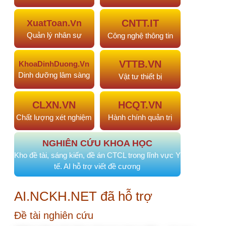
#964
NÂNG CAO NĂNG LỰC NGHIÊN CỨU…
2 tháng
trước
#963
NÂNG CAO NĂNG LỰC NGHIÊN CỨU…
2 tháng
trước
#955
Chuẩn hóa giao tiếp điều…
3 tháng trước
CÙNG NGƯỜI ĐĂNG
Lê Thị Hải Yến
"Thành viên diễn đàn"
[CHIA SẺ KINH NGHIỆM] Hướng dẫn nhập
Mục V. Tổ chức
[CHIA SẺ KINH NGHIỆM] Hướng dẫn nhập
Mục IX. Chất lượng I, II
[CHIA SẺ KINH NGHIỆM] Hướng dẫn nhập
Mục IV. Nhân sự
[CHIA SẺ KINH NGHIỆM] Hướng dẫn nhập