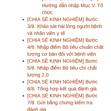
8/8. Xem và in Báo cáo tổng hợp
kiểm tra
[CHIA SẺ KINH NGHIỆM] Dành cho
Sở Y tế - Kiểm tra đánh giá CLBV
Chào thành viên mới
pqvu1… 08193… Gói CN1
uyenn… 03273… Gói CN1
giang… 09867… Gói CN1
pkdkv… 03828… Gói CN1
hoisu… 09681… Gói CN1
thotr… 09344… Gói CN1
Xem nhanh
Góp ý tài liệu: Quy trình kiểm
soát và phòng ngừa sự…