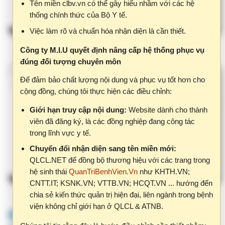
Công ty M.I.U quyết định nâng cấp hệ thống phục vụ
đúng đối tượng chuyên môn
Để đảm bảo chất lượng nội dung và phục vụ tốt hơn cho
cộng đồng, chúng tôi thực hiện các điều chỉnh:
Giới hạn truy cập nội dung:
Website dành cho thành
viên đã đăng ký, là các đồng nghiệp đang công tác
trong lĩnh vực y tế.
Chuyển đổi nhận diện sang tên miền mới:
QLCL.NET để đồng bộ thương hiệu với các trang trong
hệ sinh thái
QuanTriBenhVien.Vn
như KHTH.VN;
CNTT.IT; KSNK.VN; VTTB.VN; HCQT.VN ... hướng đến
chia sẻ kiến thức quản trị hiện đại, liên ngành trong bệnh
viện không chỉ giới hạn ở QLCL & ATNB.
Bước 3: Vào mục IX. Chất lượng
Chúng tôi tin rằng đây là bước điều chỉnh cần thiết nhằm:
II
Bảo vệ giá trị chuyên môn của nội dung.
- Nhập các thông tin nhận xét, đánh giá.
Đảm bảo thông tin được sử dụng đúng đối tượng, đúng
bối cảnh.
Xây dựng cộng đồng chia sẻ chất lượng, hiệu quả.