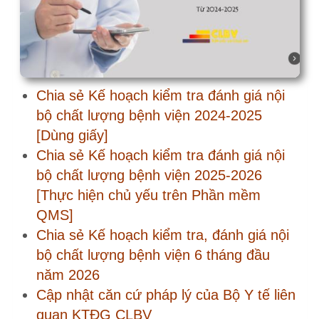
năm 2026
Cập nhật căn cứ pháp lý của Bộ Y tế liên
quan KTĐG CLBV
Tham khảo kế hoạch KTĐG CLBV của
các Sở Y tế
Chia sẻ kinh nghiệm sử dụng phần mềm
Báo cáo Kiểm tra đánh giá CLBV
Kinh nghiệm sử dụng phần mềm
KTĐG của Bệnh viện - Tự kiểm tra
đánh giá CLBV
[CHIA SẺ KINH NGHIỆM] Bước
1/8. Cập nhật thông tin Bệnh viện
[CHIA SẺ KINH NGHIỆM] Bước
2/8. Nhập thông tin, số liệu hoạt
động bệnh viện trong 12 tháng
[CHIA SẺ KINH NGHIỆM]
Hướng dẫn sử dụng trang