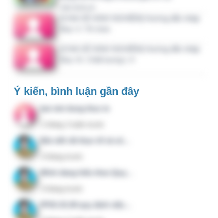
Liên hệ
CTY CỔ PHẦN TƯ VẤN KẾT NỐI VÀ ĐẦU TƯ M.I.U
Mã số thuế: 0700876547
Nội dung trên hệ thống QLCL.NET được xây dựng bởi
các thành viên đang công tác trong lĩnh vực quản lý chất
lượng, y tế và CNTT.
Email:
1@clbv.vn
Điện thoại:
088 65 000 56
Hệ sinh thái
QuanTriBenhVien.Vn
:
KHTH.VN
;
CNTT.IT
;
DieuDuong.Info
;
KSNK.VN
;
QLCL.NET
;
QSHE.VN
;
CongVan.Net
;
HI.AI.VN
; ...
Các website trong hệ sinh thái không trực thuộc Bộ Y tế
hay bất kỳ cơ quan quản lý nhà nước nào, được xây
dựng độc lập bởi những thành viên trực tiếp làm trong