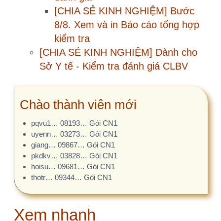
Giải pháp tối ưu triển khai Khảo
sát hài lòng cho bệnh…
Đăng ký Giải pháp triển khai
Khảo sát hài lòng
Giới thiệu chuyên đề khảo sát
hài lòng
Phụ lục 5. Giải pháp tối ưu triển
khai Khảo sát hài…
Phụ lục 4. KSHL trong KTĐG
CLBV cần làm những gì?
[Chia sẻ kinh nghiệm] Lưu ý khi
xem kết quả Khảo sát…
Quyết định 1983/QĐ-BYT ngày