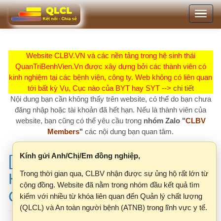
Nhảy
Toggle
đến
navigation
nội
dung
Website CLBV.VN và các nền tảng trong hệ sinh thái
QuanTriBenhVien.Vn được xây dựng bởi các thành viên có
kinh nghiệm tại các bệnh viện, công ty. Web không có liên quan
tới bất kỳ Vụ, Cục nào của BYT hay SYT -->
chi tiết
Nội dung bạn cần không thấy trên website, có thể do bạn chưa
đăng nhập hoặc tài khoản đã hết hạn. Nếu là thành viên của
website, bạn cũng có thể yêu cầu trong
nhóm Zalo "
CLBV
Members
"
các nội dung bạn quan tâm.
Kính gửi Anh/Chị/Em đồng nghiệp,
[CHIA SẺ KINH NGHIỆM]
Trong thời gian qua, CLBV nhận được sự ủng hộ rất lớn từ
Hướng dẫn nhập Mục IX.
cộng đồng. Website đã nằm trong nhóm đầu kết quả tìm
Chất lượng I, II
kiếm với nhiều từ khóa liên quan đến Quản lý chất lượng
(QLCL) và An toàn người bệnh (ATNB) trong lĩnh vực y tế.
Tuy nhiên, khi lượng truy cập ngày càng tăng, Công ty
Lê Thị Hải Yến
T6, 01/11/2024 - 15:49
M.I.U nhận thấy một số vấn đề cần được điều chỉnh để