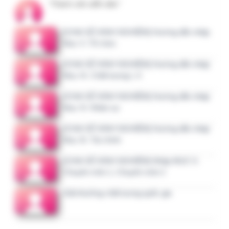
Khảo sát hài lòng của bệnh viện đã khảo sát
Góp ý tài liệu: Quy định xử lý trong tình
huống khẩn cấp, thảm họa (MERP)
[CHIA SẺ KINH NGHIỆM] Liên hệ hỗ trợ
trang NOVA https://nova.qlbv.vn và
cdc.kcb.vn
[CHIA SẺ KINH NGHIỆM] Hướng dẫn nhập
Mục V. Tổ chức
[CHIA SẺ KINH NGHIỆM] Hướng dẫn nhập
Mục IX. Chất lượng I, II
Ý kiến, bình luận gần đây
bai viet dung thuc te
1 tháng 3 tuần trước
Bài viết rất thực tế và có…
3 tháng trước
Mình đang hiểu theo Quy…