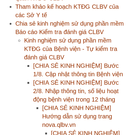
nova.qlbv.vn
[CHIA SẺ KINH NGHIỆM]
Liên hệ hỗ trợ trang NOVA
https://nova.qlbv.vn và
cdc.kcb.vn
[CHIA SẺ KINH NGHIỆM]
Nhập MỤC II. Chuyên môn
1, Chuyên môn 2
[CHIA SẺ KINH NGHIỆM]
Hướng dẫn nhập Mục III.
Tài chính
[CHIA SẺ KINH NGHIỆM]
Hướng dẫn nhập Mục IV.
Nhân sự
[CHIA SẺ KINH NGHIỆM]
Hướng dẫn nhập Mục IX.
Chất lượng I, II
[CHIA SẺ KINH NGHIỆM]