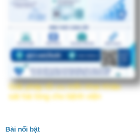
Giải pháp tối ưu triển khai Khảo
sát hài lòng cho bệnh viện
Bài nổi bật
Giải pháp tối ưu triển khai Khảo sát hài
#1
lòng cho bệnh viện
DrVDT
Giới thiệu chuyên đề khảo sát hài lòng
#2
VHM
Kinh nghiệm Kiểm tra đánh giá chất
lượng bệnh viện hàng năm, áp dụng
từ đợt kiểm tra 2024-2025