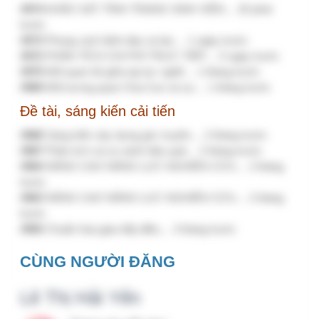
Mục III. Tài chính
[CHIA SẺ KINH NGHIỆM] Nhập MỤC II.
Chuyên môn 1, Chuyên môn 2
Giải thưởng chất lượng quốc gia
Câu hỏi, thảo luận
Góp ý tài liệu: Quy trình kiểm soát và phòng
ngừa sự cố y khoa
[Chia sẻ kinh nghiệm] Lưu ý khi xem kết quả