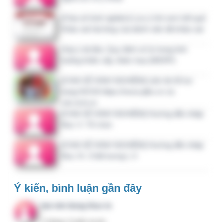
cho em xin tài liệu ạ. email…
3 tháng 2 tuần trước
bảng kiểm giám sát liên quan…
3 tháng 2 tuần trước
Cho em hỏi, tại mục B2.3, TM…
3 tháng 2 tuần trước
Xin các bảng kiểm giám sát…
3 tháng 4 tuần trước
Liên hệ
CTY CỔ PHẦN TƯ VẤN KẾT NỐI VÀ ĐẦU TƯ M.I.U
Mã số thuế: 0700876547