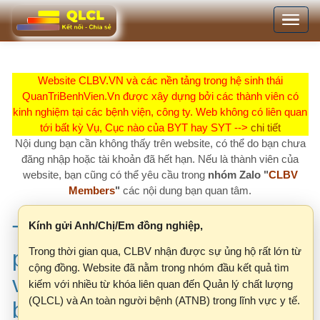
Nhảy
Toggle
đến
navigation
nội
dung
Website CLBV.VN và các nền tảng trong hệ sinh thái
QuanTriBenhVien.Vn được xây dựng bởi các thành viên có
kinh nghiệm tại các bệnh viện, công ty. Web không có liên quan
tới bất kỳ Vụ, Cục nào của BYT hay SYT -->
chi tiết
Nội dung bạn cần không thấy trên website, có thể do bạn chưa
đăng nhập hoặc tài khoản đã hết hạn. Nếu là thành viên của
website, bạn cũng có thể yêu cầu trong
nhóm Zalo "
CLBV
Members
"
các nội dung bạn quan tâm.
Kính gửi Anh/Chị/Em đồng nghiệp,
Tài liệu tập huấn "Thực hành
Trong thời gian qua, CLBV nhận được sự ủng hộ rất lớn từ
phân tích nguyên nhân gốc rễ
cộng đồng. Website đã nằm trong nhóm đầu kết quả tìm
và cải tiến hệ thống quản lý
kiếm với nhiều từ khóa liên quan đến Quản lý chất lượng
(QLCL) và An toàn người bệnh (ATNB) trong lĩnh vực y tế.
báo cáo sự cố y khoa" - Bệnh
Tuy nhiên, khi lượng truy cập ngày càng tăng, Công ty
viện Hùng Vương
M.I.U nhận thấy một số vấn đề cần được điều chỉnh để