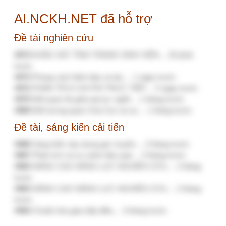
Đăng ký Giải pháp triển khai Khảo sát hài
lòng
Giới thiệu chuyên đề khảo sát hài lòng
Phụ lục 5. Giải pháp tối ưu triển khai Khảo sát
hài lòng cho bệnh viện
Phụ lục 4. KSHL trong KTĐG CLBV cần làm
những gì?
Quyết định 1983/QĐ-BYT ngày 01/07/2026
về “Hướng dẫn kiểm soát yếu tố nguy cơ,
người có yếu tố nguy cơ, người mắc bệnh
không lây nhiễm tại cộng đồng” do Bộ trưởng Bộ Y tế ban
hành
Quyết định 1986/QĐ-BYT năm 2026 sửa đổi
quy định về hiệu lực thi hành, thời điểm áp
dụng tại một số Quyết định của Bộ trưởng Bộ
Y tế ban hành tài liệu chuyên môn Hướng dẫn quy trình kỹ
thuật