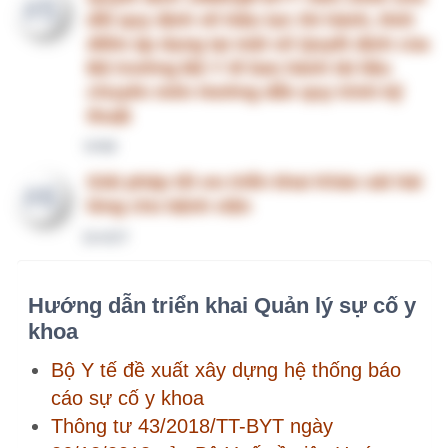
Bộ Y tế đề xuất xây dựng hệ thống báo
cáo sự cố y khoa
Thông tư 43/2018/TT-BYT ngày
26/12/2018 của Bộ Y tế về việc Hướng
dẫn phòng ngừa sự cố y khoa trong các
cơ sở khám bệnh, chữa bệnh
Tài liệu tập huấn triển khai Báo cáo sự cố
y khoa - Bộ Y tế
Tài liệu tập huấn "Thực hành phân
tích nguyên nhân gốc rễ và cải tiến hệ
thống quản lý báo cáo sự cố y khoa" -
Bệnh viện Hùng Vương
Chào thành viên mới
pqvu1… 08193… Gói CN1
uyenn… 03273… Gói CN1
giang… 09867… Gói CN1