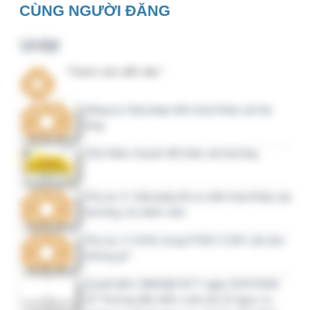
Câu hỏi, thảo luận
Góp ý tài liệu: Quy trình kiểm soát và phòng
ngừa sự cố y khoa
[Chia sẻ kinh nghiệm] Lưu ý khi xem kết quả
Khảo sát hài lòng của bệnh viện đã khảo sát
Góp ý tài liệu: Quy định xử lý trong tình
huống khẩn cấp, thảm họa (MERP)
[CHIA SẺ KINH NGHIỆM] Liên hệ hỗ trợ
trang NOVA https://nova.qlbv.vn và
cdc.kcb.vn