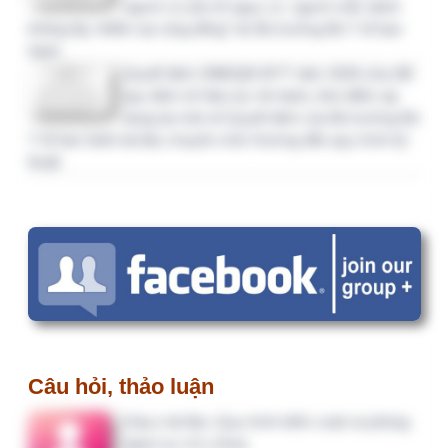
[CHIA SẺ KINH NGHIỆM] Hướng dẫn nhập
Mục V. Tổ chức
[CHIA SẺ KINH NGHIỆM] Hướng dẫn nhập
Mục IX. Chất lượng I, II
Ý kiến, bình luận gần đây
bai viet dung thuc te
1 tháng 3 tuần trước
Bài viết rất thực tế và có…
3 tháng trước
Mình đang hiểu theo Quy…
3 tháng trước
IPSG.01.00 quy định việc…
3 tháng 1 tuần trước
Tôi muốn xin mẫu đề án cải…
3 tháng 2 tuần trước