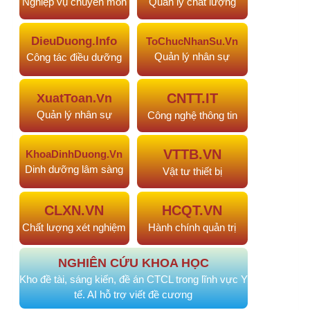
#974
KHẢO SÁT TÌNH TRẠNG SINH VIÊN…
20 phút
trước
#973
Phong cách lãnh đạo và tác…
1 ngày trước
#972
PHÂN TÍCH CHI PHÍ TRỰC TIẾP…
5 ngày trước
#970
Mối quan hệ giữa áp lực nghề…
1 tháng trước
#969
Mối tương quan Cha-Con và sự…
1 tháng trước
Đề tài, sáng kiến cải tiến
#968
Sáng kiến xây dựng góc truyền…
2 tháng trước
#967
Phân tích và so sánh hiệu quả…
2 tháng trước
#964
NÂNG CAO NĂNG LỰC NGHIÊN CỨU…
2 tháng
trước
#963
NÂNG CAO NĂNG LỰC NGHIÊN CỨU…
2 tháng
trước
#955
Chuẩn hóa giao tiếp điều…
3 tháng trước
CÙNG NGƯỜI ĐĂNG
VHM
"Thành viên diễn đàn"