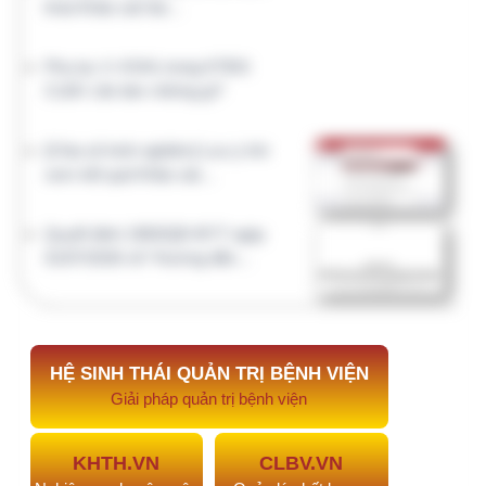
DieuDuong.Info
ToChucNhanSu.Vn
Quản lý nhân sự
Công tác điều dưỡng
XuatToan.Vn
CNTT.IT
Quản lý nhân sự
Công nghệ thông tin
VTTB.VN
KhoaDinhDuong.Vn
Dinh dưỡng lâm sàng
Vật tư thiết bị
CLXN.VN
HCQT.VN
Chất lượng xét nghiệm
Hành chính quản trị
NGHIÊN CỨU KHOA HỌC
Kho đề tài, sáng kiến, đề án CTCL trong lĩnh vực Y
tế. AI hỗ trợ viết đề cương
AI.NCKH.NET đã hỗ trợ
Đề tài nghiên cứu