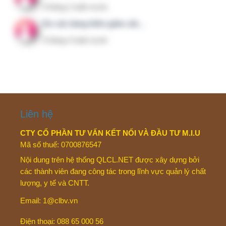
Liên hệ
Chính sách bảo mật
Kết nối với chúng tôi
Facebook Group
83TieuChi.CLBV – Nhóm mở
CLBV Member – Chỉ dành cho thành viên
©
2026
QLCL.NET – Quản lý chất lượng & An toàn người bệnh.