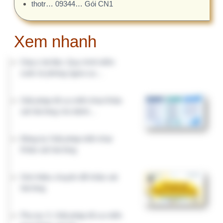
khai Khảo sát hài…
Phụ lục 4. KSHL trong KTĐG
CLBV cần làm những gì?
[Chia sẻ kinh nghiệm] Lưu ý khi
xem kết quả Khảo sát…
Quyết định 1983/QĐ-BYT ngày
01/07/2026 về “Hướng dẫn…
HỆ SINH THÁI QUẢN TRỊ BỆNH VIỆN
Giải pháp quản trị bệnh viện
KHTH.VN
CLBV.VN
Nghiệp vụ chuyên môn
Quản lý chất lượng