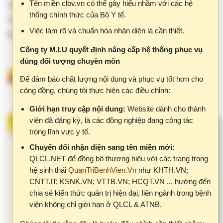
Công ty M.I.U quyết định nâng cấp hệ thống phục vụ
đúng đối tượng chuyên môn
Đăng nhập
để gửi ý kiến
Để đảm bảo chất lượng nội dung và phục vụ tốt hơn cho
cộng đồng, chúng tôi thực hiện các điều chỉnh:
Giới hạn truy cập nội dung:
Website dành cho thành
viên đã đăng ký, là các đồng nghiệp đang công tác
Tham khảo thêm
trong lĩnh vực y tế.
Thực hành phân tích
Chuyển đổi nhận diện sang tên miền mới:
QLCL.NET để đồng bộ thương hiệu với các trang trong
nguyên nhân gốc rễ và
hệ sinh thái
QuanTriBenhVien.Vn
như KHTH.VN;
CNTT.IT; KSNK.VN; VTTB.VN; HCQT.VN ... hướng đến
cải tiến hệ thống quản lý
chia sẻ kiến thức quản trị hiện đại, liên ngành trong bệnh
báo cáo sự cố y khoa -
viện không chỉ giới hạn ở QLCL & ATNB.
Bệnh viện Hùng Vương
Chúng tôi tin rằng đây là bước điều chỉnh cần thiết nhằm:
Bảo vệ giá trị chuyên môn của nội dung.
VHM
T2, 10/11/2025 - 15:28
Đảm bảo thông tin được sử dụng đúng đối tượng, đúng
bối cảnh.
Xây dựng cộng đồng chia sẻ chất lượng, hiệu quả.