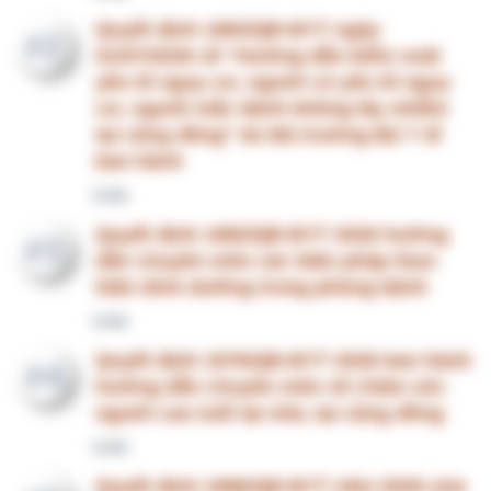
Quyết định 1976/QĐ-BYT 2026 ban hành
#4
hướng dẫn chuyên môn về chăm sóc
người cao tuổi tại nhà, tại cộng đồng
VHM
Quyết định 1986/QĐ-BYT năm 2026 sửa
#5
đổi quy định về hiệu lực thi hành, thời
điểm áp dụng tại một số Quyết định của
Bộ trưởng Bộ Y tế ban hành tài liệu
chuyên môn Hướng dẫn quy trình kỹ
thuật
VHM
Giải pháp tối ưu triển khai Khảo sát hài
#6
lòng cho bệnh viện
DrVDT
Hướng dẫn triển khai Quản lý sự cố y
khoa