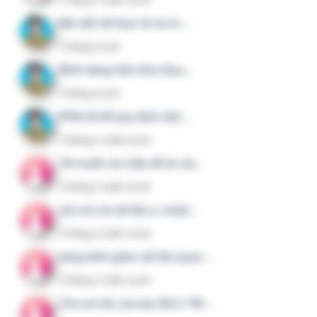
Nội dung trên hệ thống QLCL.NET được xây dựng bởi
các thành viên đang công tác trong lĩnh vực quản lý chất
lượng, y tế và CNTT.
Email:
1@clbv.vn
Điện thoại:
088 65 000 56
Hệ sinh thái
QuanTriBenhVien.Vn
:
KHTH.VN
;
CNTT.IT
;
DieuDuong.Info
;
KSNK.VN
;
QLCL.NET
;
QSHE.VN
;
CongVan.Net
;
HI.AI.VN
; ...
Các website trong hệ sinh thái không trực thuộc Bộ Y tế
hay bất kỳ cơ quan quản lý nhà nước nào, được xây
dựng độc lập bởi những thành viên trực tiếp làm trong
lĩnh vực liên quan.
Menu nhanh
Giới thiệu
Dịch vụ