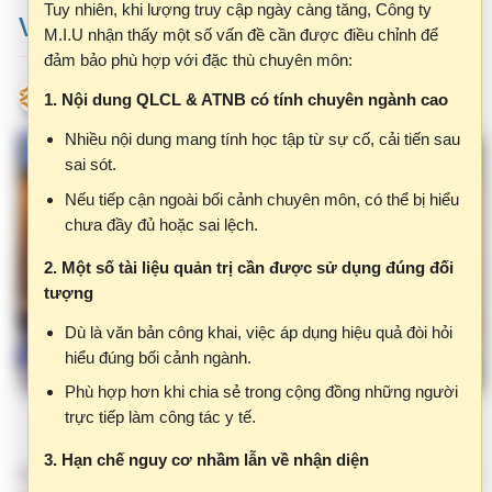
đảm bảo phù hợp với đặc thù chuyên môn:
VHM
T3, 11/11/2025 - 08:05
1. Nội dung QLCL & ATNB có tính chuyên ngành cao
Nhiều nội dung mang tính học tập từ sự cố, cải tiến sau
sai sót.
Nếu tiếp cận ngoài bối cảnh chuyên môn, có thể bị hiểu
chưa đầy đủ hoặc sai lệch.
2. Một số tài liệu quản trị cần được sử dụng đúng đối
tượng
Dù là văn bản công khai, việc áp dụng hiệu quả đòi hỏi
hiểu đúng bối cảnh ngành.
Phù hợp hơn khi chia sẻ trong cộng đồng những người
trực tiếp làm công tác y tế.
3. Hạn chế nguy cơ nhầm lẫn về nhận diện
Thực hành phân tích nguyên
Xem các tài liệu tại đây
Tên miền clbv.vn có thể gây hiểu nhầm với các hệ
nhân gốc rễ và cải tiến hệ thống quản lý báo
thống chính thức của Bộ Y tế.
cáo sự cố y khoa - Bệnh viện Hùng Vương
Việc làm rõ và chuẩn hóa nhận diện là cần thiết.
Khoa phòng
Quản lý chất lượng