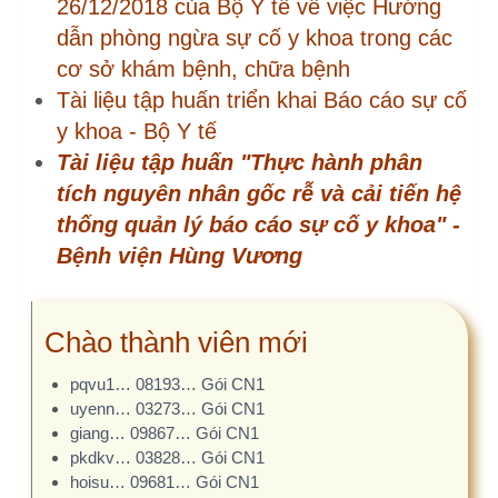
pkdkv… 03828… Gói CN1
hoisu… 09681… Gói CN1
thotr… 09344… Gói CN1
Xem nhanh
Góp ý tài liệu: Quy trình kiểm
soát và phòng ngừa sự…
Giải pháp tối ưu triển khai Khảo
sát hài lòng cho bệnh…
Đăng ký Giải pháp triển khai
Khảo sát hài lòng
Giới thiệu chuyên đề khảo sát
hài lòng
Phụ lục 5. Giải pháp tối ưu triển